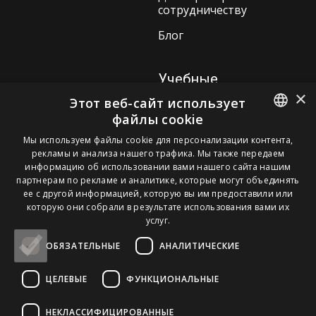
сотрудничеству
Блог
Учебные
×
программы
Этот веб-сайт использует
файлы cookie
Ламинирование бровей
ESTONIAN
Мы используем файлы cookie для персонализации контента,
3D-уход за бровями с
рекламы и анализа нашего трафика. Мы также передаем
химическим
ENGLISH
информацию об использовании вами нашего сайта нашим
окрашиванием
партнерам по рекламе и аналитике, которые могут объединять
FINNISH
ее с другой информацией, которую вы им предоставили или
Подтяжка ресниц и
которую они собрали в результате использования вами их
RUSSIAN
ламинирование бровей
услуг.
ОБЯЗАТЕЛЬНЫЕ
АНАЛИТИЧЕСКИЕ
Pomello Eesti OÜ. Kõik õigused kaitstud.
ЦЕЛЕВЫЕ
ФУНКЦИОНАЛЬНЫЕ
НЕКЛАССИФИЦИРОВАННЫЕ