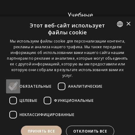
Учебные
×
программы
Этот веб-сайт использует
файлы cookie
Ламинирование бровей
ESTONIAN
Мы используем файлы cookie для персонализации контента,
3D-уход за бровями с
рекламы и анализа нашего трафика. Мы также передаем
химическим
ENGLISH
информацию об использовании вами нашего сайта нашим
окрашиванием
партнерам по рекламе и аналитике, которые могут объединять
FINNISH
ее с другой информацией, которую вы им предоставили или
Подтяжка ресниц и
которую они собрали в результате использования вами их
RUSSIAN
ламинирование бровей
услуг.
ОБЯЗАТЕЛЬНЫЕ
АНАЛИТИЧЕСКИЕ
Pomello Eesti OÜ. Kõik õigused kaitstud.
ЦЕЛЕВЫЕ
ФУНКЦИОНАЛЬНЫЕ
НЕКЛАССИФИЦИРОВАННЫЕ
ПРИНЯТЬ ВСЕ
ОТКЛОНИТЬ ВСЕ