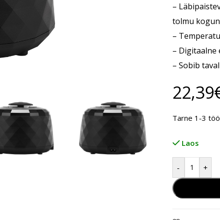
– Läbipaiste
tolmu kogune
– Temperatuu
– Digitaalne
– Sobib taval
22,39
Tarne 1-3 tö
Laos
-
+