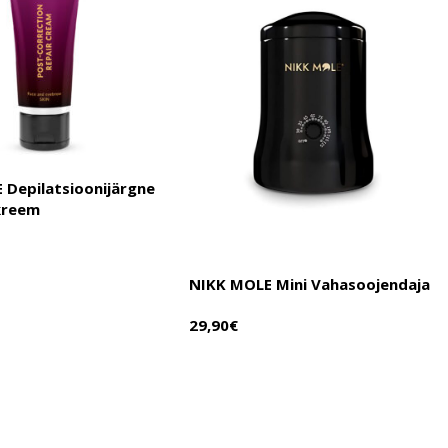
 Depilatsioonijärgne
kreem
NIKK MOLE Mini Vahasoojendaja
29,90
€