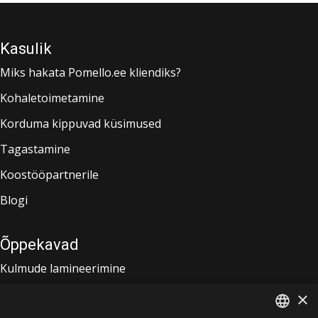
Kasulik
Miks hakata Pomello.ee kliendiks?
Kohaletoimetamine
Korduma kippuvad küsimused
Tagastamine
Koostööpartnerile
Blogi
Õppekavad
Kulmude lamineerimine
3D kulmuhooldus keemilise värvimisega
×