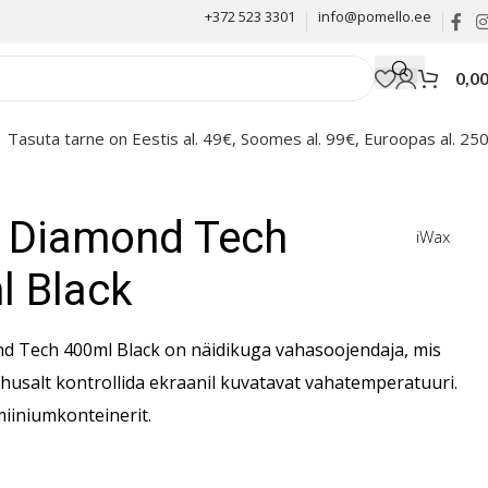
+372 523 3301
info@pomello.ee
0,0
Tasuta tarne on Eestis al. 49€, Soomes al. 99€, Euroopas al. 25
 Diamond Tech
iWax
l Black
d Tech 400ml Black on näidikuga vahasoojendaja, mis
husalt kontrollida ekraanil kuvatavat vahatemperatuuri.
miiniumkonteinerit.