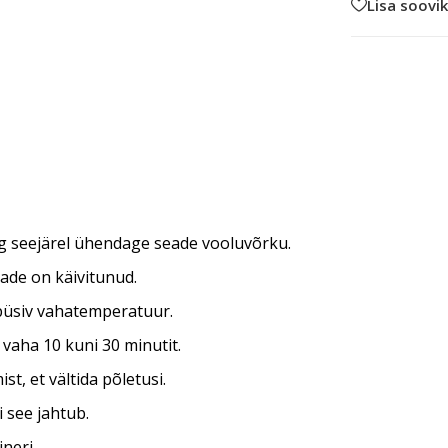
Lisa soovik
g seejärel ühendage seade vooluvõrku.
ade on käivitunud.
a püsiv vahatemperatuur.
 vaha 10 kuni 30 minutit.
t, et vältida põletusi.
i see jahtub.
neri.