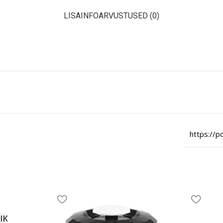
LISAINFO
ARVUSTUSED (0)
https://
IK