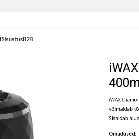
d
Sisustus
B2B
Tech 400ml Black
iWAX
400m
iWAX Diamon
võimaldab tõ
Sisaldab alu
Omadused: