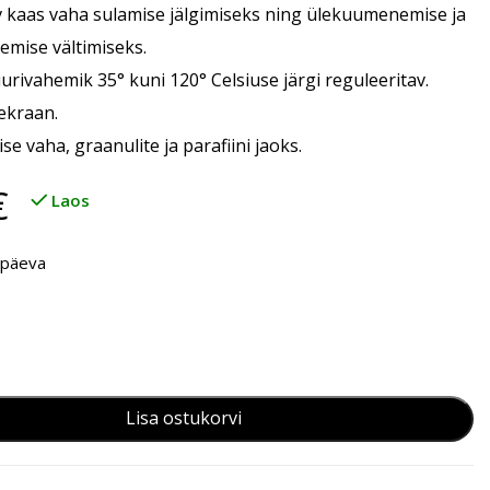
v kaas vaha sulamise jälgimiseks ning ülekuumenemise ja
mise vältimiseks.
rivahemik 35° kuni 120° Celsiuse järgi reguleeritav.
 ekraan.
ise vaha, graanulite ja parafiini jaoks.
€
Laos
öpäeva
Lisa ostukorvi