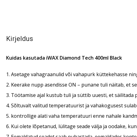
Kirjeldus
Kuidas kasutada iWAX Diamond Tech 400ml Black
1. Asetage vahagraanulid või vahapurk küttekehasse nin
2. Keerake nupp asendisse ON – punane tuli näitab, et se
3. Töötamise ajal kustub tuli ja süttib uuesti, et säilitad
4. Sõltuvalt valitud temperatuurist ja vahakogusest sulab
5. kontrollige alati vaha temperatuuri enne nahale kandmis
6. Kui olete lõpetanud, lülitage seade välja ja oodake, kun
7. Eemaldatud seadet saab puhastada, eemaldades kontei