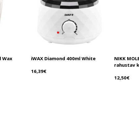
l Wax
iWAX Diamond 400ml White
NIKK MOLE
rahustav 
16,39
€
12,50
€