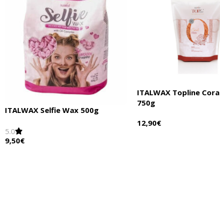
ITALWAX Topline Cora
750g
ITALWAX Selfie Wax 500g
12,90
€
5.0
9,50
€