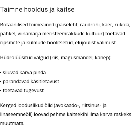
Taimne hooldus ja kaitse
Botaanilised toimeained (paiseleht, raudrohi, kaer, rukola,
pähkel, viinamarja meristeemrakkude kultuur) toetavad
ripsmete ja kulmude hoolitsetud, elujõulist välimust.
Hüdrolüüsitud valgud (riis, magusmandel, kanep):
• siluvad karva pinda
• parandavad käsitletavust
• toetavad tugevust
Kerged looduslikud õlid (avokaado-, riitsinus- ja
linaseemneõli) loovad pehme kaitsekihi ilma karva raskeks
muutmata.