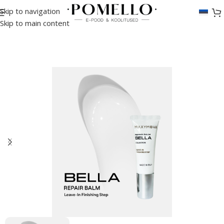
Skip to navigation
Esileht
/
Kulmud
/
Kulmude lamineerimine
/
Emulsioonid
Skip to main content