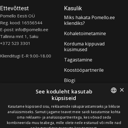
Ettevõttest
Kasulik
Pomello Eesti OÜ
Miks hakata Pomello.ee
Reg. kood: 16556544
kliendiks?
E-post: info@pomello.ee
Kohaletoimetamine
Tallinna mnt 1, Saku
+372 523 3301
Korduma kippuvad
küsimused
Klienditugi E-R 9.00-18.00
Tagastamine
Koostööpartnerile
Blogi
×
See koduleht kasutab
Õppekavad
küpsiseid
ESTONIAN
Kulmude lamineerimine
Kasutame küpsiseid sisu, reklaamide isikupärastamiseks ja liikluse
analüüsimiseks. Samuti jagame teavet meie saidi kasutamise kohta
ENGLISH
3D kulmuhooldus
oma reklaami- ja analüüsipartneritega, kes võivad seda
keemilise värvimisega
kombineerida muu teabega, mille olete neile esitanud või mille nad
FINNISH