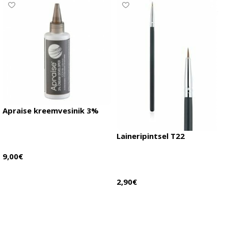
Apraise kreemvesinik 3%
Laineripintsel T22
9,00
€
Vaata lähemalt
2,90
€
Vaata lähemalt