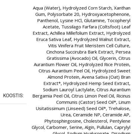
Aqua (Water), Hydrolyzed Corn Starch, Xanthan
Gum, Polysorbate 20, Hydroxyacetophenone,
Panthenol, Lysine HCl, Glutamine, Tocopheryl
Acetate, Tussilago Farfara (Coltsfoot) Leaf
Extract, Achillea Millefolium Extract, Hydrolyzed
Eruca Sativa Leaf, Hydrolyzed Walnut Extract,
Vitis Vinifera Fruit Meristem Cell Culture,
Cinchona Succirubra Bark Extract, Persea
Gratissima (Avocado) Oil, Glycerin, Citrus
Aurantium Flower Oil, Hydrolyzed Rice Protein,
Citrus Aurantium Peel Oil, Hydrolyzed Sweet
Almond Protein, Avena Sativa (Oat) Bran
Extract*, Hydrolyzed Hemp Seed Extract,
Sodium Lauroyl Lactylate, Citrus Aurantium
KOOSTIS:
Bergamia Peel Oil, Citrus Limon Peel Oil, Ricinus
Communis (Castor) Seed Oil*, Linum
Usitatissimum (Linseed) Seed Oil*, Trehalose,
Urea, Ceramide NP, Ceramide AP,
Phytosphingosine, Cholesterol, Pentylene
Glycol, Carbomer, Serine, Algin, Pullulan, Caprylyl
Glycol, Sodium Hyaluronate, Disodium