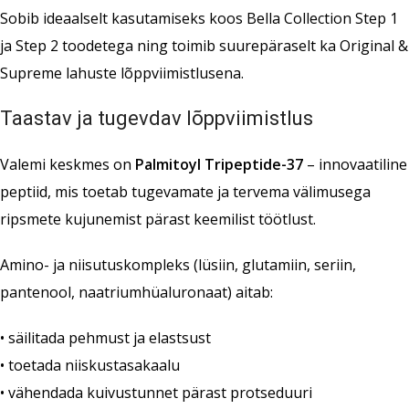
Sobib ideaalselt kasutamiseks koos Bella Collection Step 1
ja Step 2 toodetega ning toimib suurepäraselt ka Original &
Supreme lahuste lõppviimistlusena.
Taastav ja tugevdav lõppviimistlus
Valemi keskmes on
Palmitoyl Tripeptide-37
– innovaatiline
peptiid, mis toetab tugevamate ja tervema välimusega
ripsmete kujunemist pärast keemilist töötlust.
Amino- ja niisutuskompleks (lüsiin, glutamiin, seriin,
pantenool, naatriumhüaluronaat) aitab:
• säilitada pehmust ja elastsust
• toetada niiskustasakaalu
• vähendada kuivustunnet pärast protseduuri