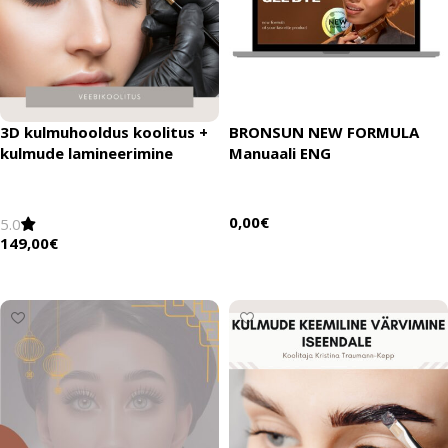
3D kulmuhooldus koolitus +
BRONSUN NEW FORMULA
kulmude lamineerimine
Manuaali ENG
0,00
€
5.0
149,00
€
Lisää ostoskoriin
Lisää ostoskoriin