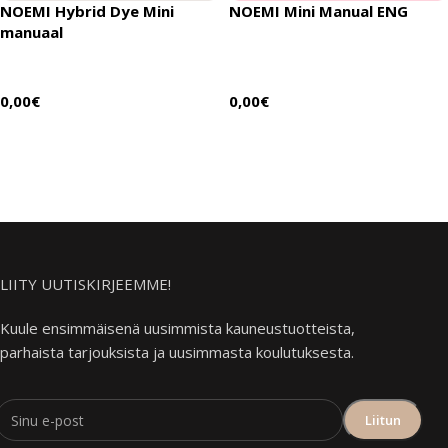
NOEMI Hybrid Dye Mini
NOEMI Mini Manual ENG
manuaal
0,00
€
0,00
€
Lisää ostoskoriin
Lisää ostoskoriin
LIITY UUTISKIRJEEMME!
Kuule ensimmäisenä uusimmista kauneustuotteista,
parhaista tarjouksista ja uusimmasta koulutuksesta.