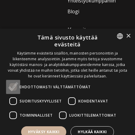
Yhteistyökumppaniin
Blogi
Kurssit
×
Tämä sivusto käyttää
Kulmien laminointi
evästeitä
3D kulmakarvojen hoito
ESTONIAN
Käytämme evästeitä sisällön, mainosten personointiin ja
kemiallisella värjäyksellä
liikenteemme analysointiin. Jaamme myös tietoja sivustomme
ENGLISH
käytöstäsi mainos- ja analytiikkakumppaneidemme kanssa, jotka
Ripsien kohotus ja
voivat yhdistää ne muihin tietoihin, jotka olet heille antanut tai joita
FINNISH
kulmakarvojen laminointi
he ovat keränneet käyttäessäsi palveluitaan.
RUSSIAN
EHDOTTOMASTI VÄLTTÄMÄTTÖMÄT
Pomello Eesti OÜ. Kõik õigused kaitstud.
SUORITUSKYVYLLISET
KOHDENTAVAT
TOIMINNALLISET
LUOKITTELEMATTOMAT
HYVÄKSY KAIKKI
HYLKÄÄ KAIKKI