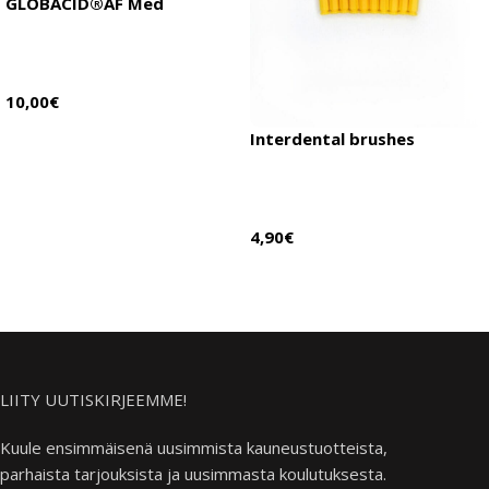
GLOBACID®AF Med
10,00
€
Lue lisää
Interdental brushes
4,90
€
Valitse vaihtoehdoista
LIITY UUTISKIRJEEMME!
Kuule ensimmäisenä uusimmista kauneustuotteista,
parhaista tarjouksista ja uusimmasta koulutuksesta.