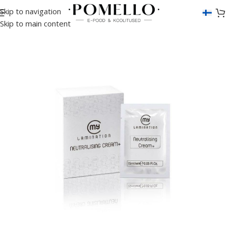
Skip to navigation
Etusivu
/
Ripset
/
Lash Lift
/
Emulsiot
Skip to main content