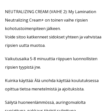
NEUTRALIZING CREAM (VAIHE 2): My Lamination
Neutralizing Cream+ on toinen vaihe ripsien
kohotustoimenpiteen jälkeen.
Voide sitoo katkenneet sidokset yhteen ja vahvistaa
ripsien uutta muotoa.
Vaikutusaika 5-8 minuuttia riippuen luonnollisten
ripsien tyypistä jne.
Kuinka käyttää: Älä unohda käyttää koulutuksessa
opittua tietoa menetelmistä ja ajoituksista.
Säilytä huoneenlämmössä, auringonvalolta
suojattuna, pakkaus tiiviisti suljettuna.